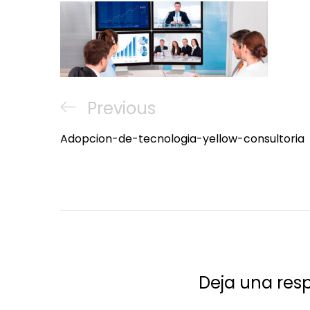
Navegación
Previous
Previous
de
Post
Adopcion-de-tecnologia-yellow-consultoria
entradas
Deja una res