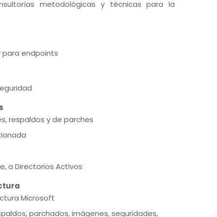
nsultorías metodológicas y técnicas para la
y para endpoints
seguridad
s
s, respaldos y de parches
tionada
e, a Directorios Activos
ctura
uctura Microsoft
paldos, parchados, imágenes, seguridades,