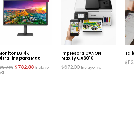
Monitor LG 4K
Impresora CANON
Tall
UltraFine para Mac
Maxify GX6010
$
112
$
782.88
$
672.00
$
817.60
Incluye
Incluye Iva
Iva